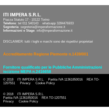
ITI IMPERA S.R.L.
Piazza Statuto 17 - 10122 Torino
Telefono
: tel 011 540143 whatsapp 3284476933
Segreteria
: segreteria@imperaformazione.it
Informazioni e Stage
: info@imperaformazione.it
DISCLAIMER: tutti i loghi e marchi sono dei rispettivi proprietari
Accreditamento Regione Piemonte n.1439/001
Fornitore qualificato per le Pubbliche Amministrazioni
iscizione MEPA n.2416658
© 2018 ITI IMPERA S.R.L. Partita IVA 11361850016 REA TO-
1207551
Privacy
Cookie Policy
© 2018 ITI IMPERA S.R.L.
Partita IVA 11361850016 REA TO-1207551
Privacy
Cookie Policy