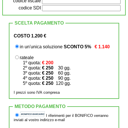
codice fiscale
codice SDI
SCELTA PAGAMENTO
COSTO 1.200
€
in un'unica soluzione
SCONTO 5%
€ 1.140
rateale
1º quota:
€ 200
2º quota:
€ 250
30 gg.
3º quota:
€ 250
60 gg.
4º quota:
€ 250
90 gg.
5º quota:
€ 250
120 gg.
I prezzi sono IVA compresa
METODO PAGAMENTO
I riferimenti per il BONIFICO verranno
inviati al vostro indirizzo e-mail