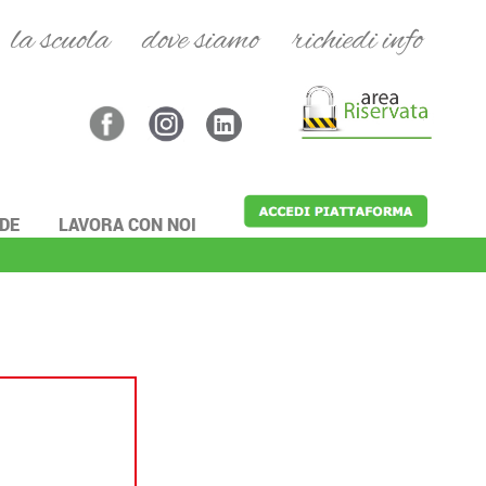
la scuola
dove siamo
richiedi info
NDE
LAVORA CON NOI
|