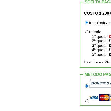
SCELTA PA
COSTO 1.200
in un'unica 
rateale
1º quota:
€
2º quota:
€
3º quota:
€
4º quota:
€
5º quota:
€
I prezzi sono IVA
METODO PA