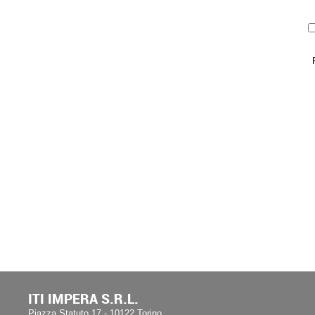
ITI IMPERA S.R.L.
Piazza Statuto 17 - 10122 Torino