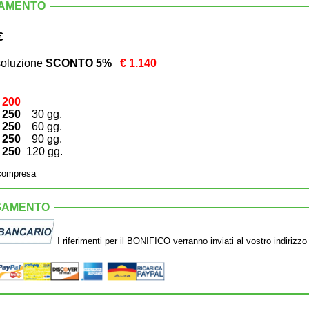
GAMENTO
€
soluzione
SCONTO 5%
€ 1.140
 200
 250
30 gg.
 250
60 gg.
 250
90 gg.
 250
120 gg.
 compresa
GAMENTO
I riferimenti per il BONIFICO verranno inviati al vostro indirizzo